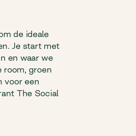
 om de ideale
n. Je start met
len en waar we
e room, groen
n voor een
urant The Social