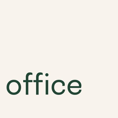
Ove
office