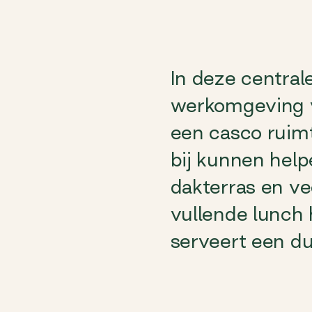
In deze central
werkomgeving v
een casco ruimt
bij kunnen hel
dakterras en ve
vullende lunch 
serveert een d