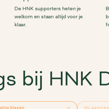
De HNK supporters heten je
B
welkom en staan altijd voor je
b
klaar.
fo
gs bij HNK 
Nu aanvra