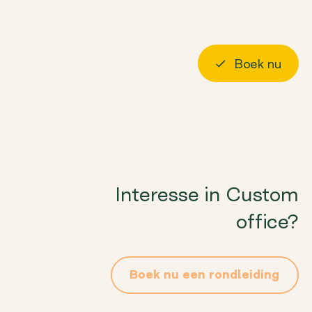
r ons
Langskomen
Boek nu
Log in
Interesse in Custom
office?
Boek nu een rondleiding