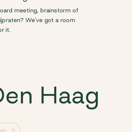
oard meeting, brainstorm of
ijpraten? We’ve got a room
r it.
Den Haag
gen