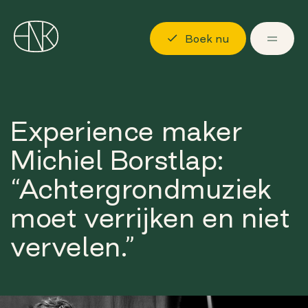
Boek nu
Ontdekken
Experience maker
Locaties
Michiel Borstlap:
Mogelijkheden
“Achtergrondmuziek
Over ons
moet verrijken en niet
Langskomen
vervelen.”
Boek nu
Log in