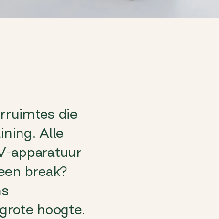
ruimtes die
ining. Alle
AV-apparatuur
 een break?
ns
t grote hoogte.