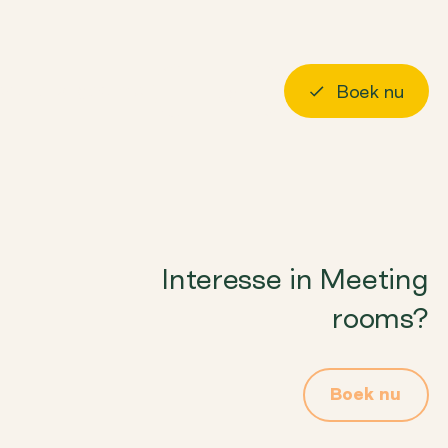
r ons
Langskomen
Boek nu
Log in
Interesse in Meeting
rooms?
Boek nu