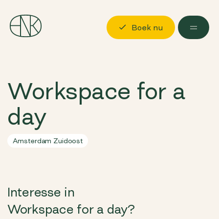
Boek nu
Ontdekken
Workspace for a
Locaties
day
Mogelijkheden
Over ons
Amsterdam Zuidoost
Langskomen
Boek nu
Log in
Interesse in
Workspace for a day?