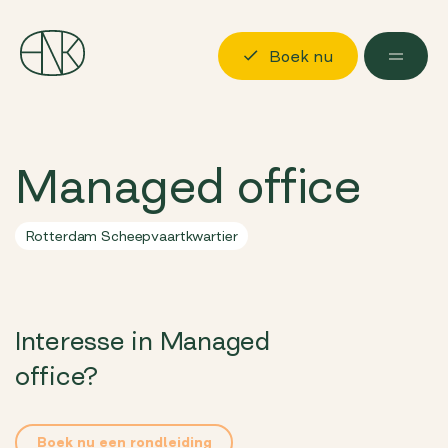
Boek nu
Ontdekken
Managed office
Locaties
Mogelijkheden
Rotterdam Scheepvaartkwartier
Over ons
Langskomen
Interesse in Managed
Boek nu
Log in
office?
Boek nu een rondleiding