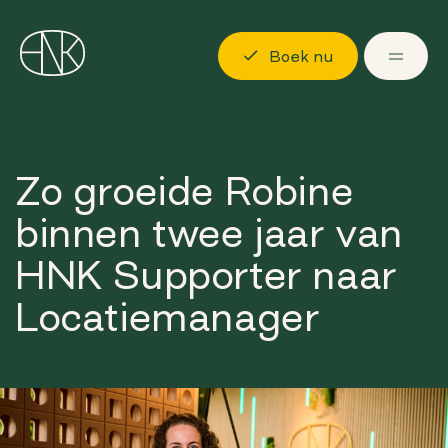
Boek nu
Ontdekken
Zo groeide Robine
Locaties
binnen twee jaar van
Mogelijkheden
HNK Supporter naar
Over ons
Locatiemanager
Langskomen
Boek nu
Log in