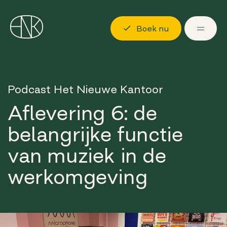
Boek nu
Ontdekken
Podcast Het Nieuwe Kantoor
Locaties
Aflevering 6: de
Mogelijkheden
belangrijke functie
Over ons
van muziek in de
Langskomen
werkomgeving
Boek nu
Log in